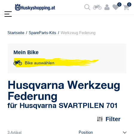
0
0
Startseite
SpareParts-Kits
Werkzeug Federung
Mein Bike
Bike auswählen
Husqvarna Werkzeug
Federung
für Husqvarna SVARTPILEN 701
Filter
3 Artikel