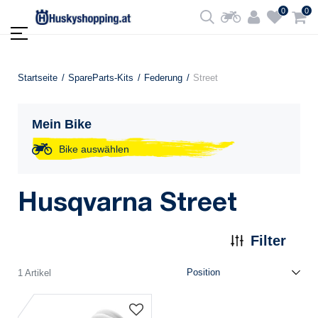
0
0
Startseite
SpareParts-Kits
Federung
Street
Mein Bike
Bike auswählen
Husqvarna Street
Filter
1 Artikel