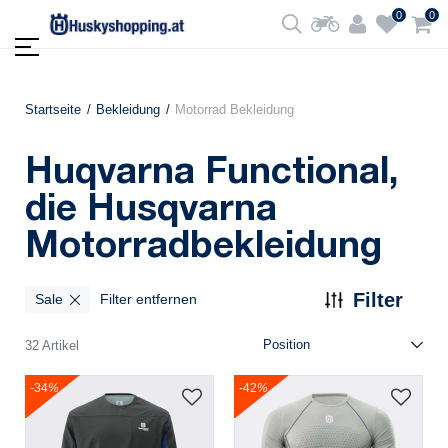
0
0
Startseite
Bekleidung
Motorrad Bekleidung
Huqvarna Functional,
die Husqvarna
Motorradbekleidung
Filter
Sale
Filter entfernen
32 Artikel
-34
%
-42
%