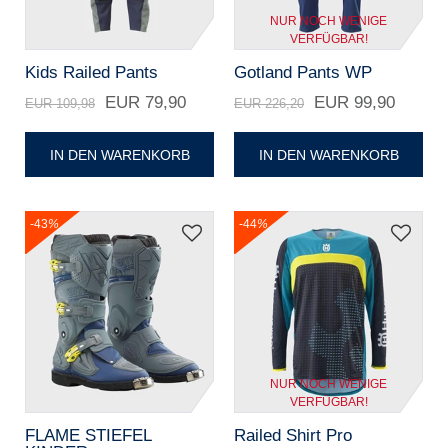
NUR NOCH WENIGE
VERFÜGBAR!
Kids Railed Pants
Gotland Pants WP
EUR 79,90
EUR 99,90
EUR 109,98
EUR 226,20
IN DEN WARENKORB
IN DEN WARENKORB
-43
%
-44
%
NUR NOCH WENIGE
VERFÜGBAR!
FLAME STIEFEL
Railed Shirt Pro