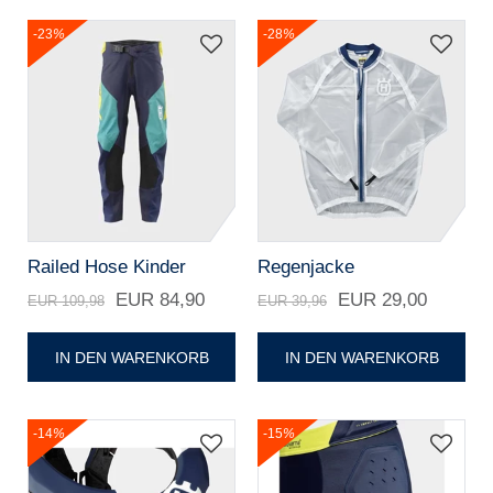
-23
%
-28
%
Railed Hose Kinder
Regenjacke
EUR 84,90
EUR 29,00
EUR 109,98
EUR 39,96
IN DEN WARENKORB
IN DEN WARENKORB
-14
%
-15
%