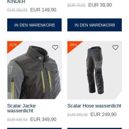
KINDER
EUR 39,90
EUR 70,55
EUR 149,90
EUR 259,92
IN DEN WARENKORB
IN DEN WARENKORB
-31
%
-29
%
Scalar Jacke
Scalar Hose wasserdicht
wasserdicht
EUR 249,90
EUR 349,98
EUR 349,90
EUR 499,92