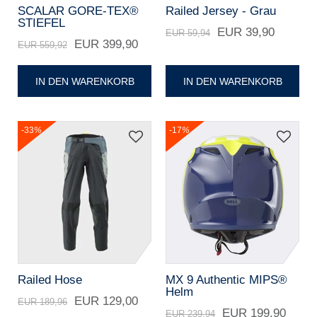
SCALAR GORE-TEX®
Railed Jersey - Grau
STIEFEL
EUR 39,90
EUR 59,94
EUR 399,90
EUR 559,92
IN DEN WARENKORB
IN DEN WARENKORB
-33
%
-17
%
Railed Hose
MX 9 Authentic MIPS®
Helm
EUR 129,00
EUR 189,96
EUR 199,90
EUR 239,94