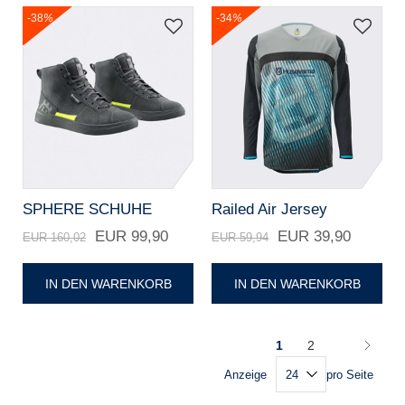
-38
%
-34
%
SPHERE SCHUHE
Railed Air Jersey
EUR 99,90
EUR 39,90
EUR 160,02
EUR 59,94
IN DEN WARENKORB
IN DEN WARENKORB
1
2
Anzeige
pro Seite