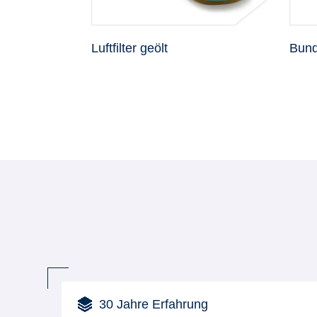
tz
Luftfilter geölt
Bund
30 Jahre Erfahrung