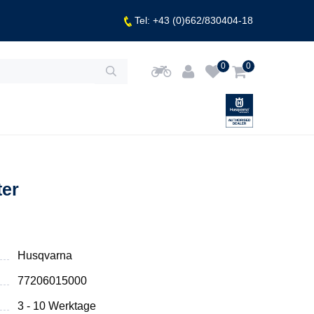
Tel: +43 (0)662/830404-18
0
0
ter
Husqvarna
77206015000
3 - 10 Werktage