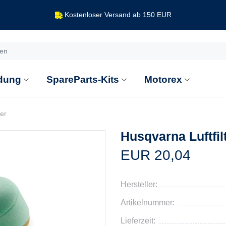
Kostenloser Versand ab 150 EUR
dung
SpareParts-Kits
Motorex
ter
Husqvarna Luftfil
EUR 20,04
Hersteller:
Artikelnummer:
Lieferzeit: