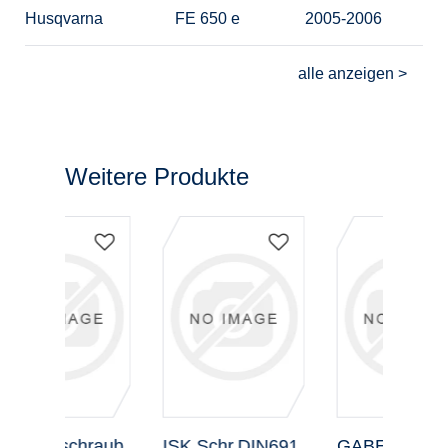
Husqvarna
FE 650 e
2005-2006
Weitere Produkte
aub
ISK.Schr.DIN691
GABELFAUST
O-R