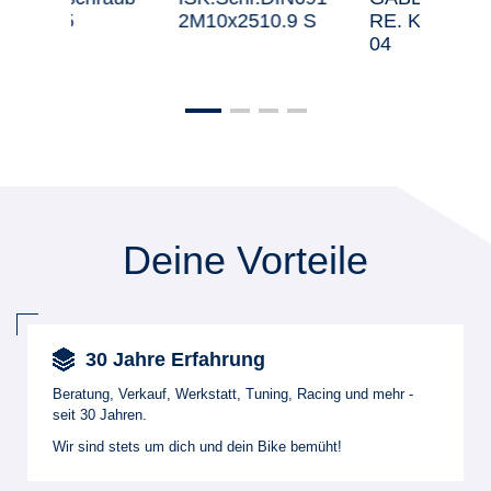
2M10x2510.9 S
RE. KPL. USD48
1,B
04
Deine Vorteile
30 Jahre Erfahrung
Beratung, Verkauf, Werkstatt, Tuning, Racing und mehr -
seit 30 Jahren.
Wir sind stets um dich und dein Bike bemüht!