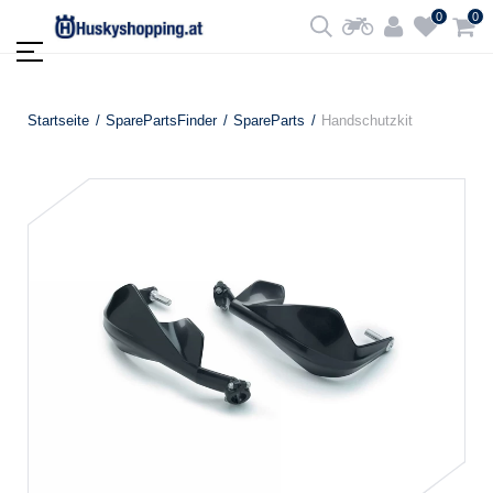
0
0
Startseite
SparePartsFinder
SpareParts
Handschutzkit