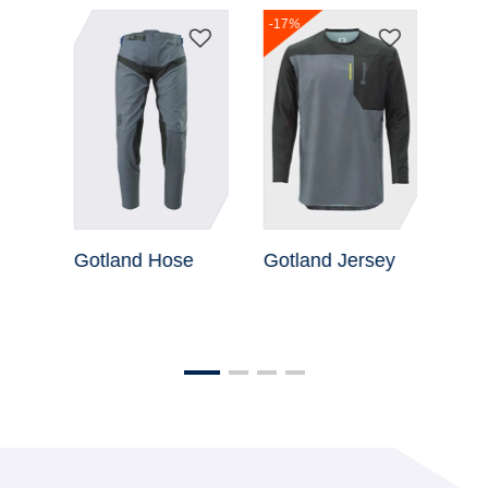
-17
%
d
Gotland Hose
Gotland Jersey
Gotl