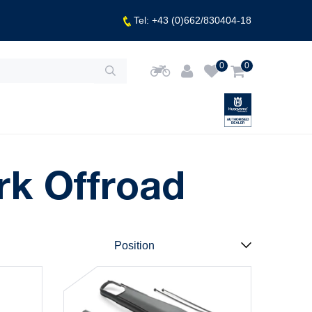
Tel: +43 (0)662/830404-18
0
0
k Offroad