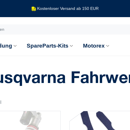
Kostenloser Versand ab 150 EUR
dung
SpareParts-Kits
Motorex
sqvarna Fahrwer
l