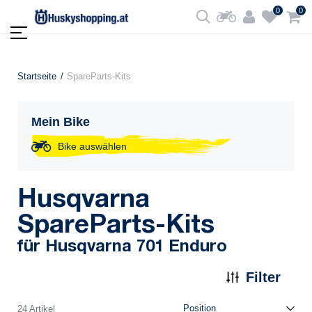
0
0
Startseite
SpareParts-Kits
Mein Bike
Bike auswählen
Husqvarna
SpareParts-Kits
für Husqvarna 701 Enduro
Filter
24 Artikel